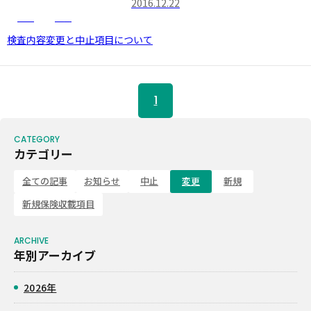
2016.12.22
中止
変更
会社概要
検査内容変更と中止項目について
臨床検査事業
精度管理
1
集荷・受付業務
カテゴリー
関連事業
全ての記事
お知らせ
中止
変更
新規
新規保険収載項目
採用情報
お問い合わせ
年別アーカイブ
2026年