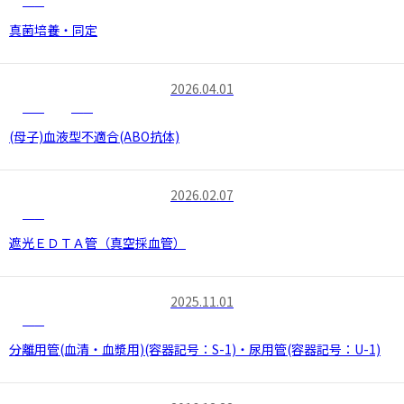
変更
真菌培養・同定
2026.04.01
中止
変更
(母子)血液型不適合(ABO抗体)
2026.02.07
変更
遮光ＥＤＴＡ管（真空採血管）
2025.11.01
変更
分離用管(血清・血漿用)(容器記号：S-1)・尿用管(容器記号：U-1)
インフォメーション